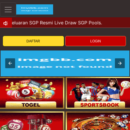
DAFTAR
LOGIN